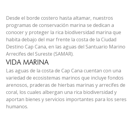
PROGRAMA ATENCIÓN PRIMARIA A FAUNA
SILVESTRE
CONSERVACIÓN MARINA
PROGRAMA RESCATE DE COLMENAS
Desde el borde costero hasta altamar, nuestros
programas de conservación marina se dedican a
conocer y proteger la rica biodiversidad marina que
habita debajo del mar frente la costa de la Ciudad
Destino Cap Cana, en las aguas del Santuario Marino
Arrecifes del Sureste (SAMAR).
VIDA MARINA
Las aguas de la costa de Cap Cana cuentan con una
variedad de ecosistemas marinos que incluye fondos
arenosos, praderas de hierbas marinas y arrecifes de
coral, los cuales albergan una rica biodiversidad y
aportan bienes y servicios importantes para los seres
humanos.
ACUERDO DE CO-GESTIÓN DEL SANTUARIO
PROGRAMA REHABILITACIÓN DE ARRECIFES DE
MARINO ARRECIFES DEL SURESTE (SAMAR)
PROGRAMA DE MONITOREO DE SALUD ARRECIFAL Y
CORAL
PROGRAMA DE MONITOREO DE ANIDAMIENTO DE
DE ENFERMEDADES DE CORAL