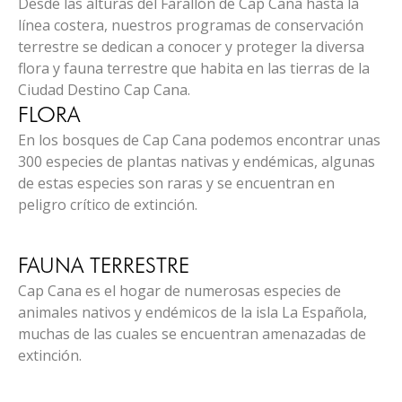
Desde las alturas del Farallón de Cap Cana hasta la
línea costera, nuestros programas de conservación
terrestre se dedican a conocer y proteger la diversa
flora y fauna terrestre que habita en las tierras de la
Ciudad Destino Cap Cana.
FLORA
En los bosques de Cap Cana podemos encontrar unas
300 especies de plantas nativas y endémicas, algunas
de estas especies son raras y se encuentran en
peligro crítico de extinción.
PROGRAMA REPRODUCCIÓN DE PLANTAS NATIVAS
PROGRAMA CONSERVACIÓN DE ORQUÍDEAS
Y ENDÉMICAS AMENAZADAS
FAUNA TERRESTRE
NATIVAS
Cap Cana es el hogar de numerosas especies de
animales nativos y endémicos de la isla La Española,
muchas de las cuales se encuentran amenazadas de
extinción.
PROGRAMA PROTECCIÓN DE ESPECIES DE FAUNA
AMENAZADAS
PROGRAMA MONITOREO DE FAUNA SILVESTRE