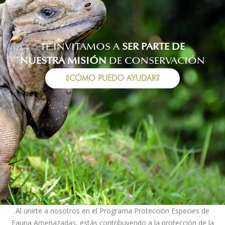
TE INVITAMOS A
SER PARTE DE
NUESTRA MISIÓN
DE CONSERVACIÓN
¿CÓMO PUEDO AYUDAR?
Al unirte a nosotros en el Programa Protección Especies de
Fauna Amenazadas, estás contribuyendo a la protección de la