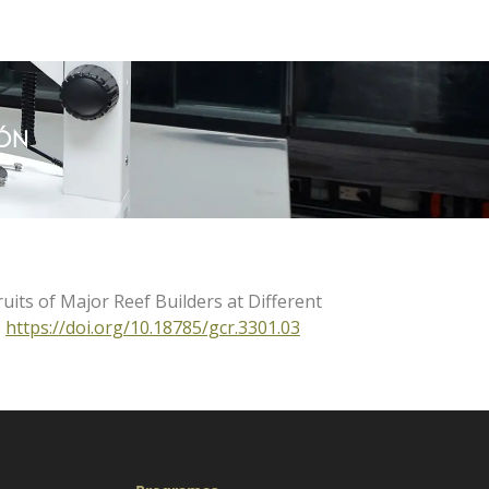
IÓN
uits of Major Reef Builders at Different
:
https://doi.org/10.18785/gcr.3301.03