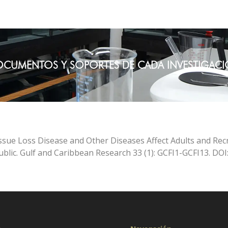
CUMENTOS Y SOPORTES DE CADA INVESTIGAC
issue Loss Disease and Other Diseases Affect Adults and Recr
ublic. Gulf and Caribbean Research 33 (1): GCFI1-GCFI13. DOI