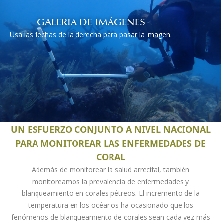
GALERIA DE IMÁGENES
Usa las fechas de la derecha para pasar la imagen.
UN ESFUERZO CONJUNTO A NIVEL NACIONAL
PARA MONITOREAR LAS ENFERMEDADES DE
CORAL
Además de monitorear la salud arrecifal, también
monitoreamos la prevalencia de enfermedades y
blanqueamiento en corales pétreos. El incremento de la
temperatura en los océanos ha ocasionado que los
fenómenos de blanqueamiento de corales sean cada vez más